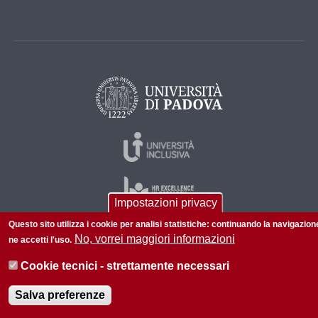
Impostazioni privacy
Questo sito utilizza i cookie per analisi statistiche: continuando la navigazion
No, vorrei maggiori informazioni
ne accetti l'uso.
© 2026 Università di Padova - Tutti i diritti riservati
Cookie tecnici - strettamente necessari
P.I. 00742430283 C.F. 80006480281
Salva preferenze