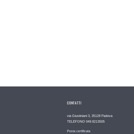
CONTATTI
via Giustiniani 3, 35128 Padova
TELEFONO 049.8213505
Posta certificata