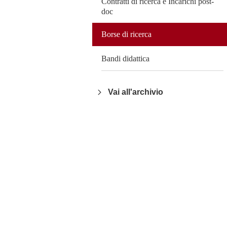
Contratti di ricerca e Incarichi post-
doc
Borse di ricerca
Bandi didattica
Vai all'archivio