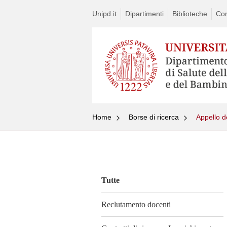
Unipd.it
Dipartimenti
Biblioteche
Con
Home
Borse di ricerca
Appello de
Vai
al
contenuto
Tutte
Reclutamento docenti