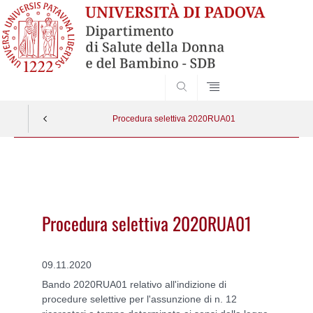
SEARCH
Procedura selettiva 2020RUA01
Vai
al
contenuto
Procedura selettiva 2020RUA01
09.11.2020
Bando 2020RUA01 relativo all'indizione di
procedure selettive per l'assunzione di n. 12