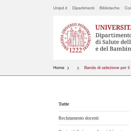
Unipd.it
Dipartimenti
Biblioteche
Con
Home
Bando di selezione per il
Vai
al
contenuto
Tutte
Reclutamento docenti