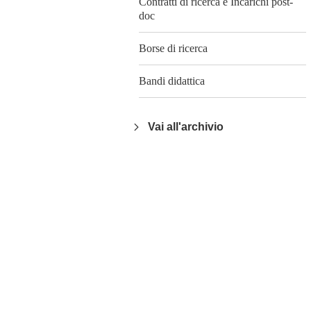
Contratti di ricerca e Incarichi post-
doc
Borse di ricerca
Bandi didattica
Vai all'archivio