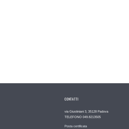
CONTATTI
via Giustiniani 3, 35128 Padova
TELEFONO 049.8213505
Posta certificata