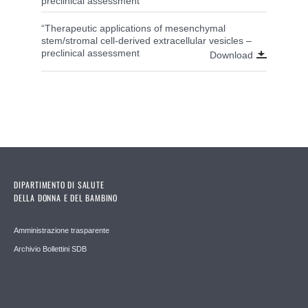
preclinical assessment
“Therapeutic applications of mesenchymal
stem/stromal cell-derived extracellular vesicles –
preclinical assessment
Download
DIPARTIMENTO DI SALUTE
DELLA DONNA E DEL BAMBINO
Amministrazione trasparente
Archivio Bollettini SDB