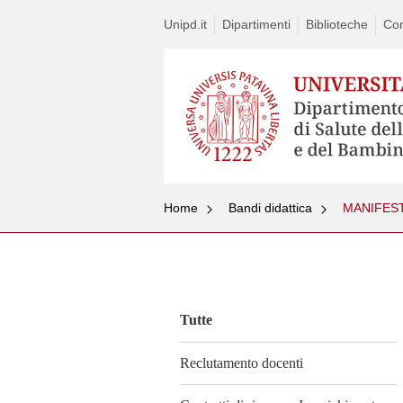
Unipd.it
Dipartimenti
Biblioteche
Con
Home
Bandi didattica
MANIFEST
Vai
al
contenuto
Tutte
Reclutamento docenti