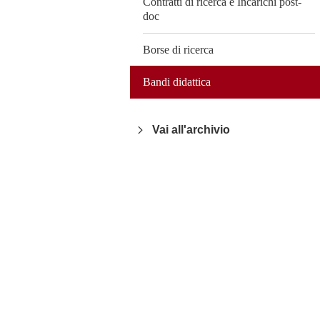
Contratti di ricerca e Incarichi post-
doc
Borse di ricerca
Bandi didattica
Vai all'archivio