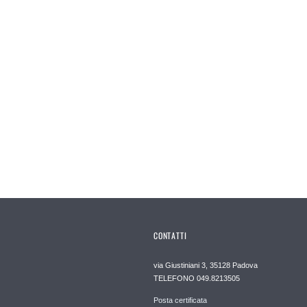
CONTATTI
via Giustiniani 3, 35128 Padova
TELEFONO 049.8213505
Posta certificata