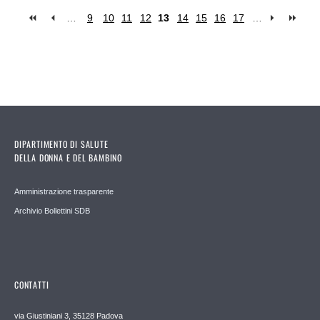
…
9
10
11
12
13
14
15
16
17
…
Pages
DIPARTIMENTO DI SALUTE
DELLA DONNA E DEL BAMBINO
Amministrazione trasparente
Archivio Bollettini SDB
CONTATTI
via Giustiniani 3, 35128 Padova