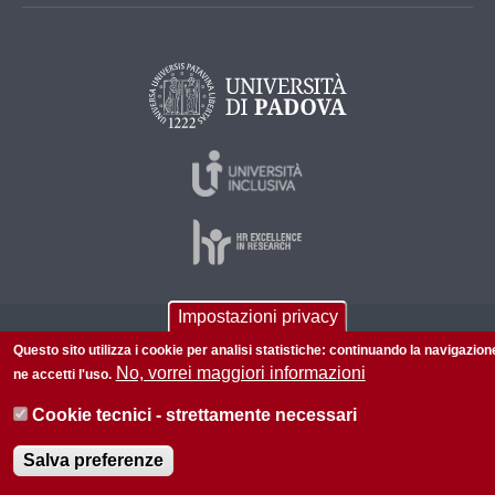
Impostazioni privacy
© 2026 Università di Padova - Tutti i diritti riservati
Questo sito utilizza i cookie per analisi statistiche: continuando la navigazion
P.I. 00742430283 C.F. 80006480281
No, vorrei maggiori informazioni
ne accetti l'uso.
Cookie tecnici - strettamente necessari
Salva preferenze