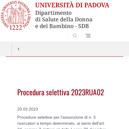
SEARCH
Vai
al
contenuto
Procedura selettiva 2023RUA02
20.03.2023
Procedure selettive per l’assunzione di n. 3
ricercatori a tempo determinato, ai sensi dell’art.