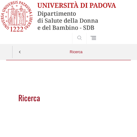
SEARCH
Ricerca
Vai
al
contenuto
Ricerca