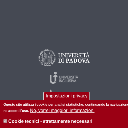
Impostazioni privacy
Questo sito utilizza i cookie per analisi statistiche: continuando la navigazion
No, vorrei maggiori informazioni
ne accetti l'uso.
Cookie tecnici - strettamente necessari
© 2026 Università di Padova - Tutti i diritti riservati
P.I. 00742430283 C.F. 80006480281