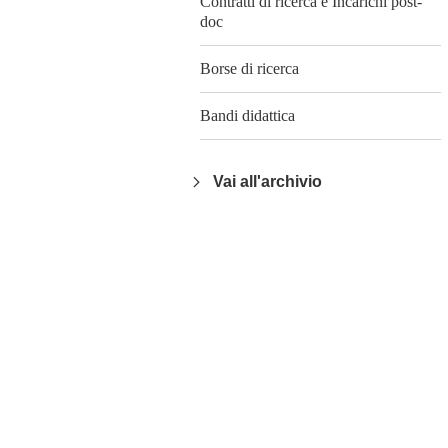
Contratti di ricerca e Incarichi post-
doc
Borse di ricerca
Bandi didattica
Vai all'archivio