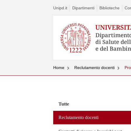
Unipd.it
Dipartimenti
Biblioteche
Con
Home
Reclutamento docenti
Pro
Vai
al
contenuto
Tutte
Reclutamento docenti