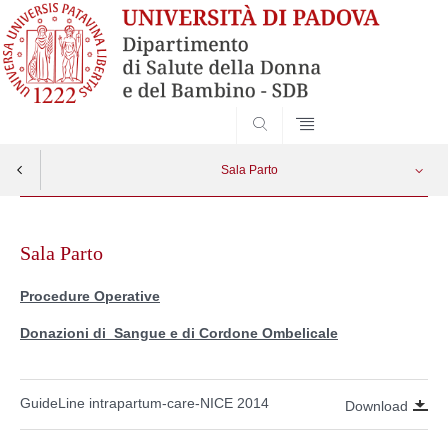
SEARCH
Sala Parto
Skip
Sala Parto - Donazione sangue cordone ombelicale
Apri menu
to
Sala Parto
content
Sala Parto - Procedure Operative
Procedure Operative
Donazioni di Sangue e di Cordone Ombelicale
GuideLine intrapartum-care-NICE 2014
Download